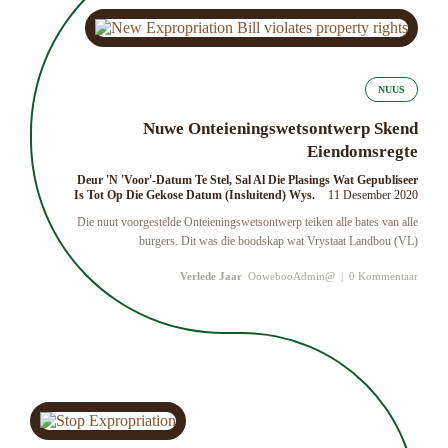
NUUS
Nuwe Onteieningswetsontwerp Skend
Eiendomsregte
Deur 'n 'Voor'-Datum Te Stel, Sal Al Die Plasings Wat Gepubliseer
Is Tot Op Die Gekose Datum (insluitend) Wys.
11 Desember 2020
Die nuut voorgestelde Onteieningswetsontwerp teiken alle bates van alle
burgers. Dit was die boodskap wat Vrystaat Landbou (VL)
Verlede Jaar
OowebooAdmin@
|
0 Kommentaar