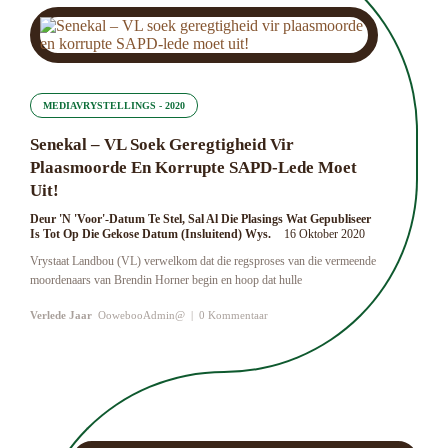
MEDIAVRYSTELLINGS - 2020
Senekal – VL Soek Geregtigheid Vir
Plaasmoorde En Korrupte SAPD-Lede Moet
Uit!
Deur 'n 'Voor'-Datum Te Stel, Sal Al Die Plasings Wat Gepubliseer
Is Tot Op Die Gekose Datum (insluitend) Wys.
16 Oktober 2020
Vrystaat Landbou (VL) verwelkom dat die regsproses van die vermeende
moordenaars van Brendin Horner begin en hoop dat hulle
Verlede Jaar
OowebooAdmin@
|
0 Kommentaar