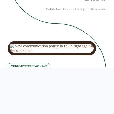
Komitee vergader
Verlede Jaar
OowebooAdmin@
|
0 Kommentaar
MEDIAVRYSTELLINGS - 2020
Nuwe Kommunikasiebeleid In FS In Die Stryd
Teen Veediefstal
Deur 'n 'Voor'-Datum Te Stel, Sal Al Die Plasings Wat Gepubliseer
Is Tot Op Die Gekose Datum (insluitend) Wys.
27 Januarie 2020
’n Nuwe kommunikasiebeleid is geformuleer om die hoofpyne van
veediefstal meer doeltreffend in die Vrystaat aan te spreek.
Verlede Jaar
OowebooAdmin@
|
0 Kommentaar