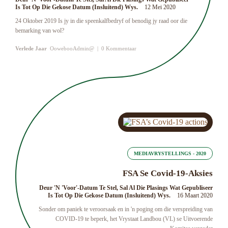
Is Tot Op Die Gekose Datum (insluitend) Wys.
12 Mei 2020
24 Oktober 2019 Is jy in die speenkalfbedryf of benodig jy raad oor die
bemarking van wol?
Verlede Jaar
OowebooAdmin@
|
0 Kommentaar
MEDIAVRYSTELLINGS - 2020
FSA Se Covid-19-Aksies
Deur 'n 'Voor'-Datum Te Stel, Sal Al Die Plasings Wat Gepubliseer
Is Tot Op Die Gekose Datum (insluitend) Wys.
16 Maart 2020
Sonder om paniek te veroorsaak en in 'n poging om die verspreiding van
COVID-19 te beperk, het Vrystaat Landbou (VL) se Uitvoerende