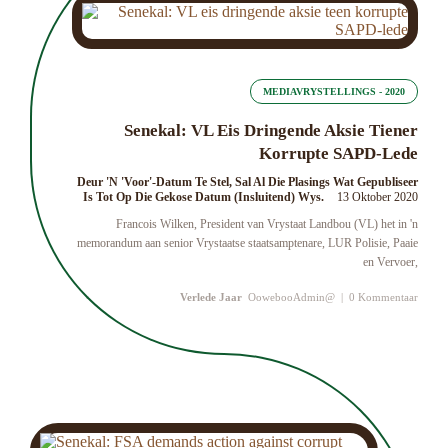
MEDIAVRYSTELLINGS - 2020
Senekal: VL Eis Dringende Aksie Tiener
Korrupte SAPD-Lede
Deur 'n 'Voor'-Datum Te Stel, Sal Al Die Plasings Wat Gepubliseer
Is Tot Op Die Gekose Datum (insluitend) Wys.
13 Oktober 2020
Francois Wilken, President van Vrystaat Landbou (VL) het in 'n
memorandum aan senior Vrystaatse staatsamptenare, LUR Polisie, Paaie
en Vervoer,
Verlede Jaar
OowebooAdmin@
|
0 Kommentaar