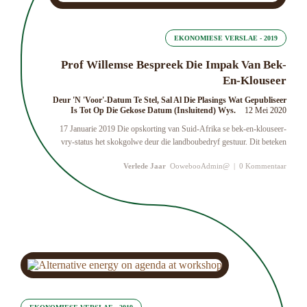
EKONOMIESE VERSLAE - 2019
Prof Willemse Bespreek Die Impak Van Bek-
En-Klouseer
Deur 'n 'Voor'-Datum Te Stel, Sal Al Die Plasings Wat Gepubliseer
Is Tot Op Die Gekose Datum (insluitend) Wys.
12 Mei 2020
17 Januarie 2019 Die opskorting van Suid-Afrika se bek-en-klouseer-
vry-status het skokgolwe deur die landboubedryf gestuur. Dit beteken
Verlede Jaar
OowebooAdmin@
|
0 Kommentaar