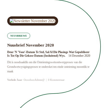
NUUSBRIEWE
Nuusbrief November 2020
Deur 'n 'Voor'-Datum Te Stel, Sal Al Die Plasings Wat Gepubliseer
Is Tot Op Die Gekose Datum (insluitend) Wys.
14 Desember 2020
Dit is noodsaaklik om die Onteieningswetsontwerpproses van die
Grondwetwysigingsproses te onderskei ten einde onteiening moontlik te
maak
Verlede Jaar
OowebooAdmin@
|
0 Kommentaar