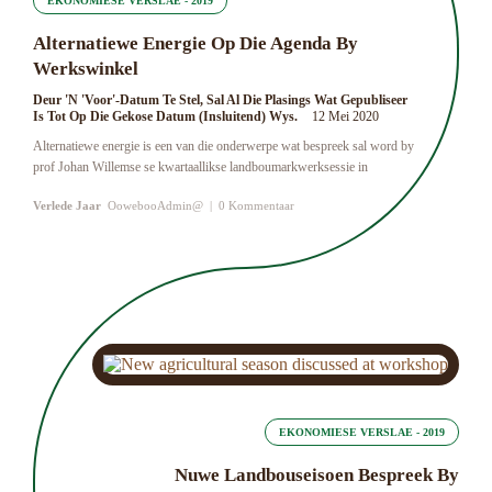
EKONOMIESE VERSLAE - 2019
Alternatiewe Energie Op Die Agenda By
Werkswinkel
Deur 'n 'Voor'-Datum Te Stel, Sal Al Die Plasings Wat Gepubliseer
Is Tot Op Die Gekose Datum (insluitend) Wys.
12 Mei 2020
Alternatiewe energie is een van die onderwerpe wat bespreek sal word by
prof Johan Willemse se kwartaallikse landboumarkwerksessie in
Verlede Jaar
OowebooAdmin@
|
0 Kommentaar
EKONOMIESE VERSLAE - 2019
Nuwe Landbouseisoen Bespreek By