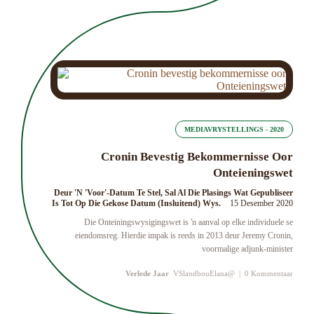
MEDIAVRYSTELLINGS - 2020
Cronin Bevestig Bekommernisse Oor
Onteieningswet
Deur 'n 'Voor'-Datum Te Stel, Sal Al Die Plasings Wat Gepubliseer
Is Tot Op Die Gekose Datum (insluitend) Wys.
15 Desember 2020
Die Onteiningswysigingswet is 'n aanval op elke individuele se
eiendomsreg. Hierdie impak is reeds in 2013 deur Jeremy Cronin,
voormalige adjunk-minister
Verlede Jaar
VSlandbouElana@
|
0 Kommentaar