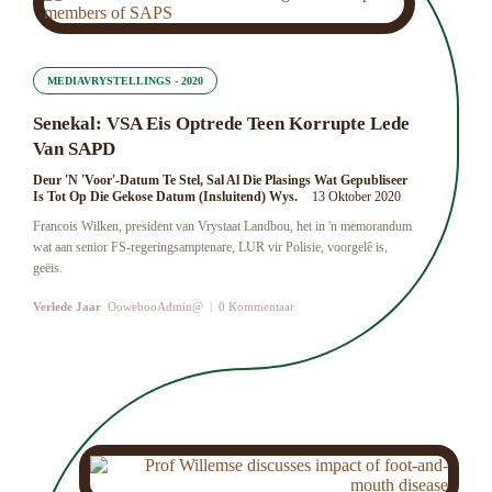
MEDIAVRYSTELLINGS - 2020
Senekal: VSA Eis Optrede Teen Korrupte Lede
Van SAPD
Deur 'n 'Voor'-Datum Te Stel, Sal Al Die Plasings Wat Gepubliseer
Is Tot Op Die Gekose Datum (insluitend) Wys.
13 Oktober 2020
Francois Wilken, president van Vrystaat Landbou, het in 'n memorandum
wat aan senior FS-regeringsamptenare, LUR vir Polisie, voorgelê is,
geëis.
Verlede Jaar
OowebooAdmin@
|
0 Kommentaar