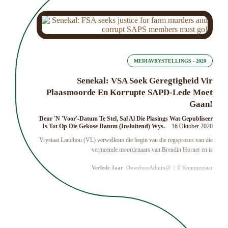
MEDIAVRYSTELLINGS - 2020
Senekal: VSA Soek Geregtigheid Vir
Plaasmoorde En Korrupte SAPD-Lede Moet
Gaan!
Deur 'n 'Voor'-Datum Te Stel, Sal Al Die Plasings Wat Gepubliseer
Is Tot Op Die Gekose Datum (insluitend) Wys.
16 Oktober 2020
Vrystaat Landbou (VL) verwelkom die begin van die regsproses van die
vermeende moordenaars van Brendin Horner en is
Verlede Jaar
OowebooAdmin@
|
0 Kommentaar