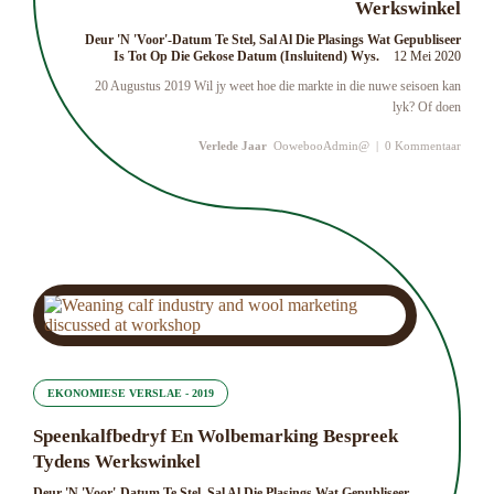
Werkswinkel
Deur 'n 'Voor'-Datum Te Stel, Sal Al Die Plasings Wat Gepubliseer
Is Tot Op Die Gekose Datum (insluitend) Wys.
12 Mei 2020
20 Augustus 2019 Wil jy weet hoe die markte in die nuwe seisoen kan
lyk? Of doen
Verlede Jaar
OowebooAdmin@
|
0 Kommentaar
EKONOMIESE VERSLAE - 2019
Speenkalfbedryf En Wolbemarking Bespreek
Tydens Werkswinkel
Deur 'n 'Voor'-Datum Te Stel, Sal Al Die Plasings Wat Gepubliseer