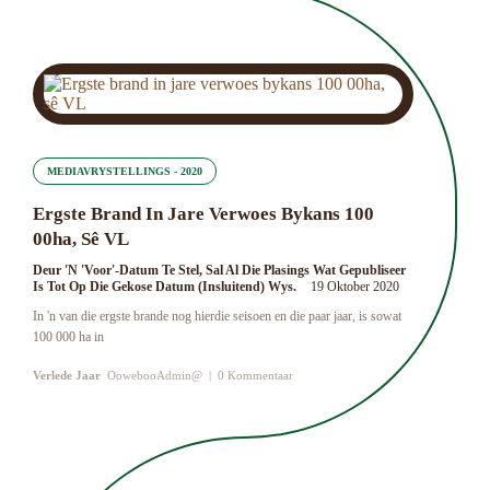
MEDIAVRYSTELLINGS - 2020
Ergste Brand In Jare Verwoes Bykans 100
00ha, Sê VL
Deur 'n 'Voor'-Datum Te Stel, Sal Al Die Plasings Wat Gepubliseer
Is Tot Op Die Gekose Datum (insluitend) Wys.
19 Oktober 2020
In 'n van die ergste brande nog hierdie seisoen en die paar jaar, is sowat
100 000 ha in
Verlede Jaar
OowebooAdmin@
|
0 Kommentaar