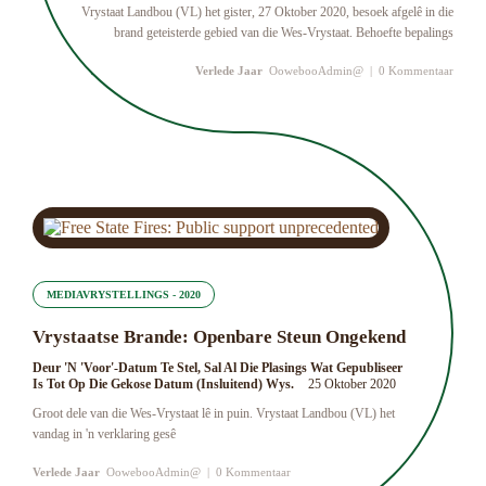
Vrystaat Landbou (VL) het gister, 27 Oktober 2020, besoek afgelê in die
brand geteisterde gebied van die Wes-Vrystaat. Behoefte bepalings
Verlede Jaar
OowebooAdmin@
|
0 Kommentaar
MEDIAVRYSTELLINGS - 2020
Vrystaatse Brande: Openbare Steun Ongekend
Deur 'n 'Voor'-Datum Te Stel, Sal Al Die Plasings Wat Gepubliseer
Is Tot Op Die Gekose Datum (insluitend) Wys.
25 Oktober 2020
Groot dele van die Wes-Vrystaat lê in puin. Vrystaat Landbou (VL) het
vandag in 'n verklaring gesê
Verlede Jaar
OowebooAdmin@
|
0 Kommentaar