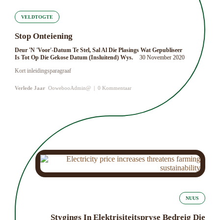
VELDTOGTE
Stop Onteiening
Deur 'n 'Voor'-Datum Te Stel, Sal Al Die Plasings Wat Gepubliseer
Is Tot Op Die Gekose Datum (insluitend) Wys.
30 November 2020
Kort inleidingsparagraaf
Verlede Jaar
OowebooAdmin@
|
0 Kommentaar
NUUS
Stygings In Elektrisiteitspryse Bedreig Die