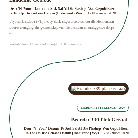
Deur 'n 'Voor'-Datum Te Stel, Sal Al Die Plasings Wat Gepubliseer
Is Tot Op Die Gekose Datum (insluitend) Wys.
17 November 2020
Vrystaat Landbou (VL) het sy dank uitgespreek teenoor die Hennenman
Boerevereniging, die gemeenskap van Hennenman en omliggende dorpe
en
Verlede Jaar
OowebooAdmin@
|
0 Kommentaar
MEDIAVRYSTELLINGS - 2020
Brande: 339 Plek Geraak
Deur 'n 'Voor'-Datum Te Stel, Sal Al Die Plasings Wat Gepubliseer
Is Tot Op Die Gekose Datum (insluitend) Wys.
28 Oktober 2020