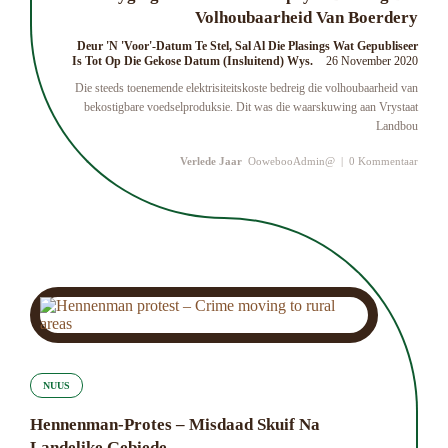
Volhoubaarheid Van Boerdery
Deur 'n 'Voor'-Datum Te Stel, Sal Al Die Plasings Wat Gepubliseer
Is Tot Op Die Gekose Datum (insluitend) Wys.
26 November 2020
Die steeds toenemende elektrisiteitskoste bedreig die volhoubaarheid van
bekostigbare voedselproduksie. Dit was die waarskuwing aan Vrystaat
Landbou
Verlede Jaar
OowebooAdmin@
|
0 Kommentaar
NUUS
Hennenman-Protes – Misdaad Skuif Na
Landelike Gebiede