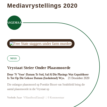
Mediavrystellings 2020
PASGEMAAK
NUUS
Vrystaat Steier Onder Plaasmoorde
Deur 'n 'Voor'-Datum Te Stel, Sal Al Die Plasings Wat Gepubliseer
Is Tot Op Die Gekose Datum (insluitend) Wys.
21 Desember 2020
Die onlangse plaasmoord op Poenkie Bisset van Smithfield bring die
aantal plaasmoorde in die Vrystaat op
Verlede Jaar
VSlandbouElana@
|
0 Kommentaar