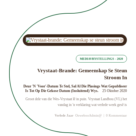
MEDIAVRYSTELLINGS - 2020
Vrystaat-Brande: Gemeenskap Se Steun
Stroom In
Deur 'n 'Voor'-Datum Te Stel, Sal Al Die Plasings Wat Gepubliseer
Is Tot Op Die Gekose Datum (insluitend) Wys.
25 Oktober 2020
Groot dele van die Wes-Vrystaat lê in puin. Vrystaat Landbou (VL) het
vandag in 'n verklaring wat verlede week gesê is
Verlede Jaar
OowebooAdmin@
|
0 Kommentaar