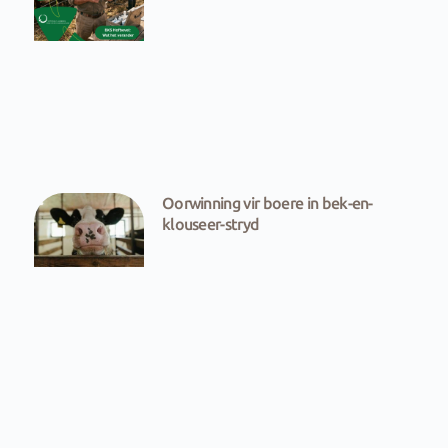
Oorwinning vir boere in bek-en-
klouseer-stryd