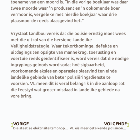
toename van een moord is. “In die vorige boekjaar was daar
twee moorde waar ’n produsent en ’n opkomende boer
vermoor is, vergeleke met hierdie boekjaar waar drie
plaasmoorde reeds plaasgevind het.”
Vrystaat Landbou vereis dat die polisie ernstig moet wees
met die uitrol van die hersiene Landelike
Veiligheidstrategie. Waar tekortkominge, defekte en
uitdagings ten opsigte van mannekrag, toerusting en
voertuie reeds geïdentifiseer is, word vereis dat die nodige
ingrypings geloods word sodat hoë sigbaarheid,
voorkomende aksies en operasies plaasvind ten einde
landelike gebiede van beter polisiëringsdienste te
voorsien. VL meen dit is veral belangrik in die aanloop tot
die feestyd wat groter misdaad in landelike gebiede na
vore bring.
VORIGE
VOLGENDE
Die staat se elektrisiteitsmonopolie is onvolhoubaar
VL eis meer geteikende polisieondersoeke