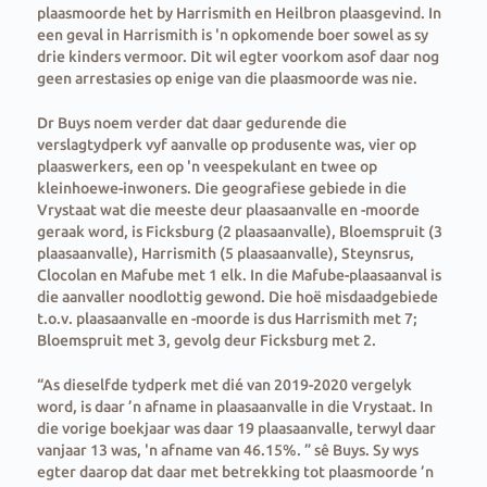
plaasmoorde het by Harrismith en Heilbron plaasgevind. In
een geval in Harrismith is 'n opkomende boer sowel as sy
drie kinders vermoor. Dit wil egter voorkom asof daar nog
geen arrestasies op enige van die plaasmoorde was nie.
Dr Buys noem verder dat daar gedurende die
verslagtydperk vyf aanvalle op produsente was, vier op
plaaswerkers, een op 'n veespekulant en twee op
kleinhoewe-inwoners. Die geografiese gebiede in die
Vrystaat wat die meeste deur plaasaanvalle en -moorde
geraak word, is Ficksburg (2 plaasaanvalle), Bloemspruit (3
plaasaanvalle), Harrismith (5 plaasaanvalle), Steynsrus,
Clocolan en Mafube met 1 elk. In die Mafube-plaasaanval is
die aanvaller noodlottig gewond. Die hoë misdaadgebiede
t.o.v. plaasaanvalle en -moorde is dus Harrismith met 7;
Bloemspruit met 3, gevolg deur Ficksburg met 2.
“As dieselfde tydperk met dié van 2019-2020 vergelyk
word, is daar ’n afname in plaasaanvalle in die Vrystaat. In
die vorige boekjaar was daar 19 plaasaanvalle, terwyl daar
vanjaar 13 was, 'n afname van 46.15%. ” sê Buys. Sy wys
egter daarop dat daar met betrekking tot plaasmoorde ’n