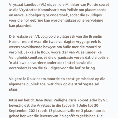
Vrystaat Landbou (VL) eis van die Minister van Polisie sowel
as die Vrystaatse Kommissaris van Polisie om plaasmoorde
en aanvalle doelgerig te ondersoek, sodat die skuldiges
voor die hof gebring kan word en suksesvolle vervolging
kan plaasvind.
Dié reaksie van VL volg op die uitspraak van die Brendin
Horner-moord waar die twee verdagtes vrygespreek is
weens onvoldoende bewyse om hulle met die moord te
verbind. Jakkals le Roux, voorsitter van VL se Landelike
Veiligheidskomitee, sê die organisasie vereis dat die polisie
'n aktiewe en verdere ondersoek instel na wie die
oortreders is om die skuldiges voor die hof te bring.
Volgens le Roux neem moorde en ernstige misdaad op die
algemene publiek toe, wat druk op die strafregstelsel
plaas.
Intussen het dr Jane Buys, Veiligheidsrisiko-ontleder by VL,
bevestig dat die Vrystaat in die tydperk 1 Julie tot 30
September 2021 reeds 13 plaasaanvalle en 3 plaasmoorde
gehad het wat die lewens van 7 slagoffers geëis het. Die