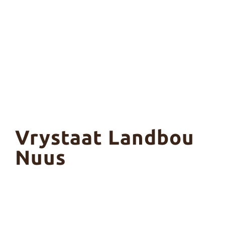
Vrystaat Landbou
Nuus
Bo
Ko
Sta
erd
ntr
at