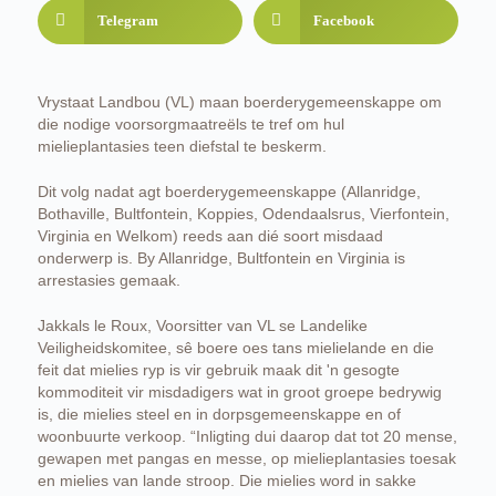
Telegram
Facebook
Vrystaat Landbou (VL) maan boerderygemeenskappe om
die nodige voorsorgmaatreëls te tref om hul
mielieplantasies teen diefstal te beskerm.
Dit volg nadat agt boerderygemeenskappe (Allanridge,
Bothaville, Bultfontein, Koppies, Odendaalsrus, Vierfontein,
Virginia en Welkom) reeds aan dié soort misdaad
onderwerp is. By Allanridge, Bultfontein en Virginia is
arrestasies gemaak.
Jakkals le Roux, Voorsitter van VL se Landelike
Veiligheidskomitee, sê boere oes tans mielielande en die
feit dat mielies ryp is vir gebruik maak dit 'n gesogte
kommoditeit vir misdadigers wat in groot groepe bedrywig
is, die mielies steel en in dorpsgemeenskappe en of
woonbuurte verkoop. “Inligting dui daarop dat tot 20 mense,
gewapen met pangas en messe, op mielieplantasies toesak
en mielies van lande stroop. Die mielies word in sakke