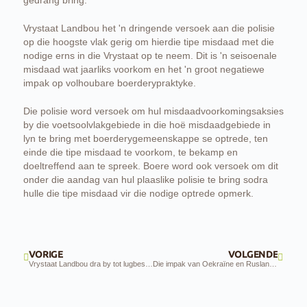
gedrang bring.
Vrystaat Landbou het 'n dringende versoek aan die polisie
op die hoogste vlak gerig om hierdie tipe misdaad met die
nodige erns in die Vrystaat op te neem. Dit is 'n seisoenale
misdaad wat jaarliks voorkom en het 'n groot negatiewe
impak op volhoubare boerderypraktyke.
Die polisie word versoek om hul misdaadvoorkomingsaksies
by die voetsoolvlakgebiede in die hoë misdaadgebiede in
lyn te bring met boerderygemeenskappe se optrede, ten
einde die tipe misdaad te voorkom, te bekamp en
doeltreffend aan te spreek. Boere word ook versoek om dit
onder die aandag van hul plaaslike polisie te bring sodra
hulle die tipe misdaad vir die nodige optrede opmerk.
VORIGE
VOLGENDE
Vrystaat Landbou dra by tot lugbespuiting van sprinkane in die Noord-Kaap
Die impak van Oekraïne en Rusland op SA landbou