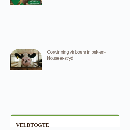
Oorwinning vir boere in bek-en-
klouseer-stryd
VELDTOGTE
E