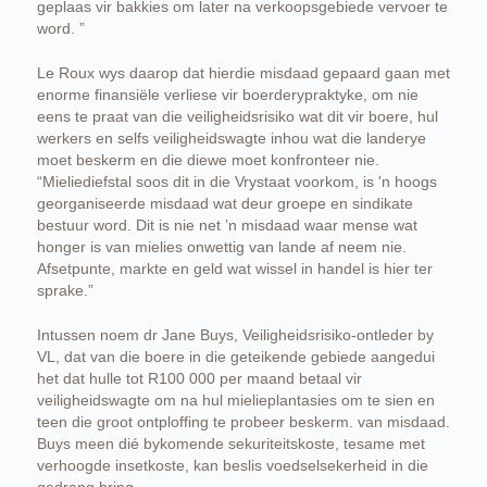
geplaas vir bakkies om later na verkoopsgebiede vervoer te
word. ”
Le Roux wys daarop dat hierdie misdaad gepaard gaan met
enorme finansiële verliese vir boerderypraktyke, om nie
eens te praat van die veiligheidsrisiko wat dit vir boere, hul
werkers en selfs veiligheidswagte inhou wat die landerye
moet beskerm en die diewe moet konfronteer nie.
“Mieliediefstal soos dit in die Vrystaat voorkom, is 'n hoogs
georganiseerde misdaad wat deur groepe en sindikate
bestuur word. Dit is nie net ’n misdaad waar mense wat
honger is van mielies onwettig van lande af neem nie.
Afsetpunte, markte en geld wat wissel in handel is hier ter
sprake.”
Intussen noem dr Jane Buys, Veiligheidsrisiko-ontleder by
VL, dat van die boere in die geteikende gebiede aangedui
het dat hulle tot R100 000 per maand betaal vir
veiligheidswagte om na hul mielieplantasies om te sien en
teen die groot ontploffing te probeer beskerm. van misdaad.
Buys meen dié bykomende sekuriteitskoste, tesame met
verhoogde insetkoste, kan beslis voedselsekerheid in die