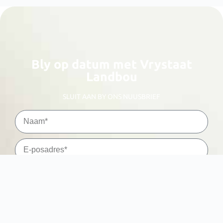
Bly op datum met Vrystaat
Landbou
SLUIT AAN BY ONS NUUSBRIEF
Stuur