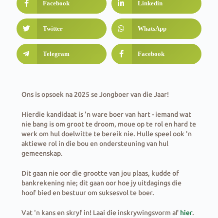
Facebook
Linkedin
Twitter
WhatsApp
Telegram
Facebook
Ons is opsoek na 2025 se Jongboer van die Jaar!
Hierdie kandidaat is 'n ware boer van hart - iemand wat
nie bang is om groot te droom, moue op te rol en hard te
werk om hul doelwitte te bereik nie. Hulle speel ook 'n
aktiewe rol in die bou en ondersteuning van hul
gemeenskap.
Dit gaan nie oor die grootte van jou plaas, kudde of
bankrekening nie; dit gaan oor hoe jy uitdagings die
hoof bied en bestuur om suksesvol te boer.
Vat 'n kans en skryf in! Laai die inskrywingsvorm af
hier
.