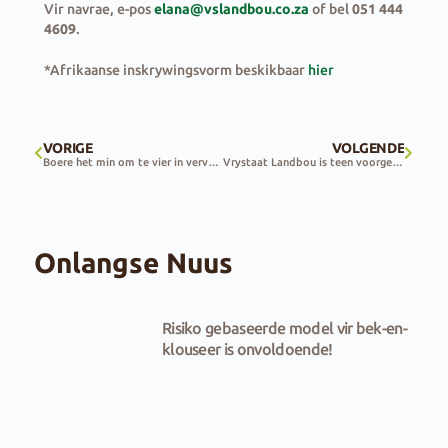
Vir navrae, e-pos
elana@vslandbou.co.za
of bel
051 444
4609
.
*Afrikaanse inskrywingsvorm beskikbaar
hier
VORIGE
VOLGENDE
Boere het min om te vier in vervoermaand
Vrystaat Landbou is teen voorgestelde Eskom-tariefverhogings
Onlangse Nuus
Risiko gebaseerde model vir bek-en-
klouseer is onvoldoende!