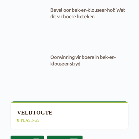
Bevel oor bek-en-klouseer-hof: Wat
dit vir boere beteken
Oorwinning vir boere in bek-en-
klouseer-stryd
VELDTOGTE
E
8
PLASINGS
4