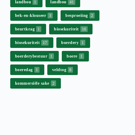
landbou
landbou
1
41
bek-en-klouseer
besproeiing
3
2
beurtkrag
biosekuriteit
1
16
biosekuriteit
boerdery
17
1
boerderybestuur
boere
1
1
boeredag
veldtog
1
8
kommersiële sake
2