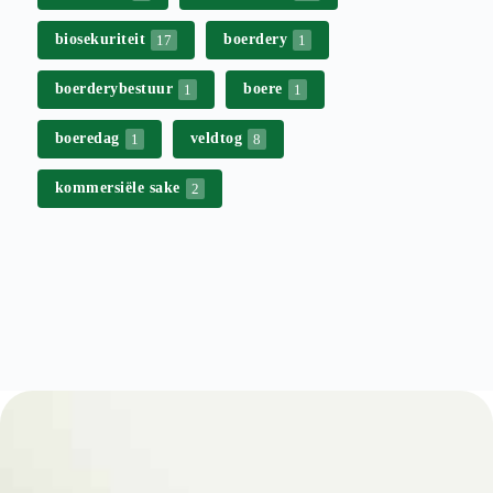
biosekuriteit
boerdery
17
1
boerderybestuur
boere
1
1
boeredag
veldtog
1
8
kommersiële sake
2