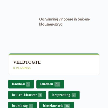
Oorwinning vir boere in bek-en-
klouseer-stryd
VELDTOGTE
E
8
PLASINGS
4
landbou
landbou
1
41
bek-en-klouseer
besproeiing
3
2
beurtkrag
biosekuriteit
1
16