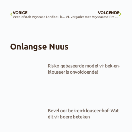
VORIGE
VOLGENDE
Veediefstal: Vrystaat Landbou kondig private ondersoekers aan.
VL vergader met Vrystaatse Provinsiale regering
Onlangse Nuus
Risiko gebaseerde model vir bek-en-
klouseer is onvoldoende!
Bevel oor bek-en-klouseer-hof: Wat
dit vir boere beteken