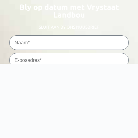
Bly op datum met Vrystaat
Landbou
SLUIT AAN BY ONS NUUSBRIEF
Stuur
KONTAK ONS