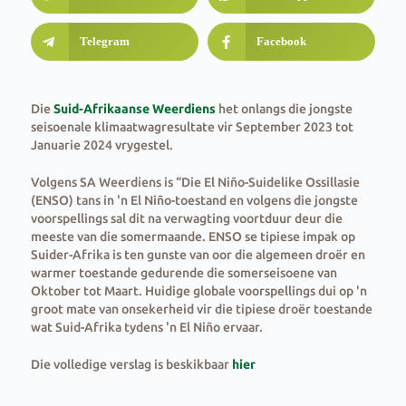
Telegram
Facebook
Die
Suid-Afrikaanse Weerdiens
het onlangs die jongste
seisoenale klimaatwagresultate vir September 2023 tot
Januarie 2024 vrygestel.
Volgens SA Weerdiens is “Die El Niño-Suidelike Ossillasie
(ENSO) tans in 'n El Niño-toestand en volgens die jongste
voorspellings sal dit na verwagting voortduur deur die
meeste van die somermaande. ENSO se tipiese impak op
Suider-Afrika is ten gunste van oor die algemeen droër en
warmer toestande gedurende die somerseisoene van
Oktober tot Maart. Huidige globale voorspellings dui op 'n
groot mate van onsekerheid vir die tipiese droër toestande
wat Suid-Afrika tydens 'n El Niño ervaar.
Die volledige verslag is beskikbaar
hier