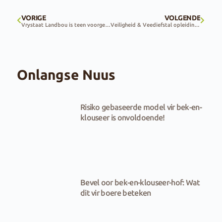
VORIGE
VOLGENDE
Vrystaat Landbou is teen voorgestelde Eskom-tariefverhogings
Veiligheid & Veediefstal opleiding werkswinkels
Onlangse Nuus
Risiko gebaseerde model vir bek-en-
klouseer is onvoldoende!
Bevel oor bek-en-klouseer-hof: Wat
dit vir boere beteken