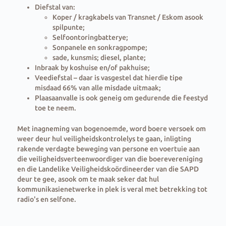
Diefstal van:
Koper / kragkabels van Transnet / Eskom asook
spilpunte;
Selfoontoringbatterye;
Sonpanele en sonkragpompe;
sade, kunsmis; diesel, plante;
Inbraak by koshuise en/of pakhuise;
Veediefstal – daar is vasgestel dat hierdie tipe
misdaad 66% van alle misdade uitmaak;
Plaasaanvalle is ook geneig om gedurende die feestyd
toe te neem.
Met inagneming van bogenoemde, word boere versoek om
weer deur hul veiligheidskontrolelys te gaan, inligting
rakende verdagte beweging van persone en voertuie aan
die veiligheidsverteenwoordiger van die boerevereniging
en die Landelike Veiligheidskoördineerder van die SAPD
deur te gee, asook om te maak seker dat hul
kommunikasienetwerke in plek is veral met betrekking tot
radio's en selfone.