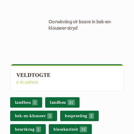
Oorwinning vir boere in bek-en-
klouseer-stryd
VELDTOGTE
E
8
PLASINGS
4
landbou
landbou
1
41
bek-en-klouseer
besproeiing
3
2
beurtkrag
biosekuriteit
1
16