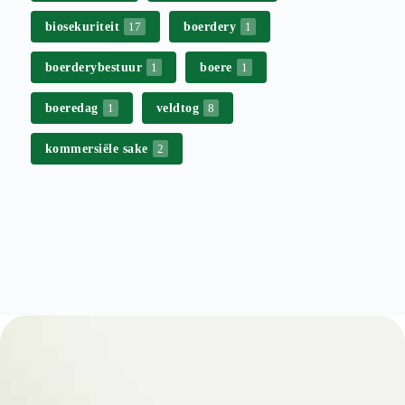
biosekuriteit
boerdery
17
1
boerderybestuur
boere
1
1
boeredag
veldtog
1
8
kommersiële sake
2