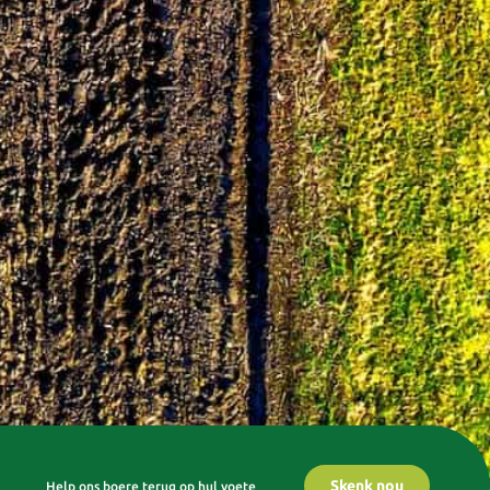
Skenk nou
Help ons boere terug op hul voete