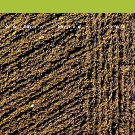
Skenk
Media
Meer oor ons
Kontak Ons