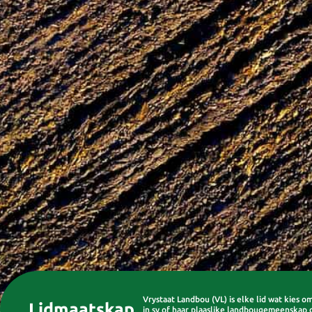
Vrystaat Landbou (VL) is elke lid wat kies 
Lidmaatskap
in sy of haar plaaslike landbougemeenskap 