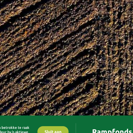
om betrokke te raak
Rampfonds
Sluit aan
deur by ŉ aktiewe