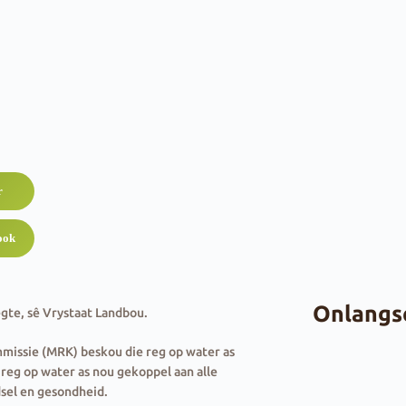
r
ook
Onlangs
egte, sê Vrystaat Landbou.
missie (MRK) beskou die reg op water as
reg op water as nou gekoppel aan alle
dsel en gesondheid.