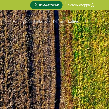
|
Scroll-knoppie
LIDMAATSKAP
Veldtogte
Funksies
Diensverskaffers
Vertaal