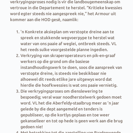
verkrygingsproses nodig is vir die landbougemeenskap om
vertroue in die Departement te herstel. “Kritieke kwessies
word egter steeds nie aangespreek nie,” het Armour uit
kommer aan die HOD gesê, naamlik:
'n Konkrete aksieplan om verstopte dreine aan te
spreek en stukkende wegvoerpype te herstel wat
water van ons paaie af weglei, ontbreek steeds. VL
het reeds sulke voorgestelde planne ingedien.
Verkryging van skraperoperateurs en pik-en-graaf
werkers op die grond om die basiese
instandhoudingswerk te doen, soos die aanspreek van
verstopte dreine, is steeds nie beskikbaar nie
alhoewel dit reeds etlike jare uitgewys word dat
hierdie die hoofkwessies is wat ons paaie vernietig.
Die verkrygingsproses om dienslewering te
bespoedig; veral waar noodherstelwerk gedoen moet
word. VL het die Aberfeldy-staalbrug meer as 'n jaar
gelede by die dept aangemeld en tenders is
gepubliseer, op die kortlys geplaas en toe weer
gekanselleer en tot op hede is geen werk aan die brug
gedoen nie!
Met betrekking tot die aanstelling van Raadgewende