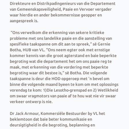
Direkteure en Distrikpadingenieurs van die Departement
van Gemeenskapsveiligheid, Paaie en Vervoer vergader
waar hierdie en ander bekommernisse geopper en
aangespreek is.
“Ons verwelkom die erkenning van sekere kritieke
probleme met ons landelike paaie en die aanstelling van
spesifieke taakspanne om dit aan te spreek,” sê Gernie
Botha, HUB van VL. “Ons neem egter ook met ernstige
kommer kennis van die groot agterstand en baie beperkte
begroting wat die departement het om ons paaie reg te
maak, met erkenning van die vordering met beperkte
begroting waar dit bestee is,” sê Botha. Die volgende
taakspanne is deur die HOD opgeroep met 'n bevel om
binne die volgende maand byeen te kom om met oplossings
vorendag te kom: 1)Die Lesotho-grenspad en 2) Wetlikheid
om swaar vragmotors van paaie af te hou wat nie vir swaar
verkeer ontwerp is nie.
Dr Jack Armour, Kommersiële Bestuurder by VL het
beklemtoon dat baie beter kommunikasie en
deursigtigheid in die begroting, beplanning en