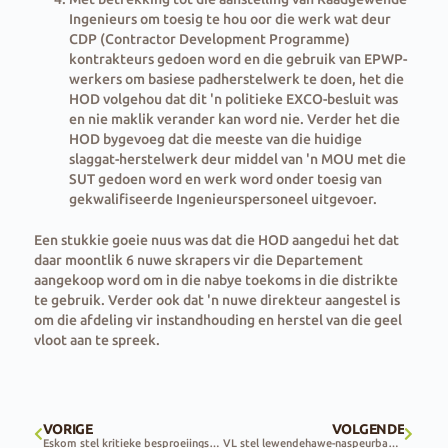
Ingenieurs om toesig te hou oor die werk wat deur
CDP (Contractor Development Programme)
kontrakteurs gedoen word en die gebruik van EPWP-
werkers om basiese padherstelwerk te doen, het die
HOD volgehou dat dit 'n politieke EXCO-besluit was
en nie maklik verander kan word nie. Verder het die
HOD bygevoeg dat die meeste van die huidige
slaggat-herstelwerk deur middel van 'n MOU met die
SUT gedoen word en werk word onder toesig van
gekwalifiseerde Ingenieurspersoneel uitgevoer.
Een stukkie goeie nuus was dat die HOD aangedui het dat
daar moontlik 6 nuwe skrapers vir die Departement
aangekoop word om in die nabye toekoms in die distrikte
te gebruik. Verder ook dat 'n nuwe direkteur aangestel is
om die afdeling vir instandhouding en herstel van die geel
vloot aan te spreek.
VORIGE
VOLGENDE
Eskom stel kritieke besproeiingsgebiede in Vrystaat vry van beurtkrag
VL stel lewendehawe-naspeurbaarheid- en veiligheidstelsel bekend