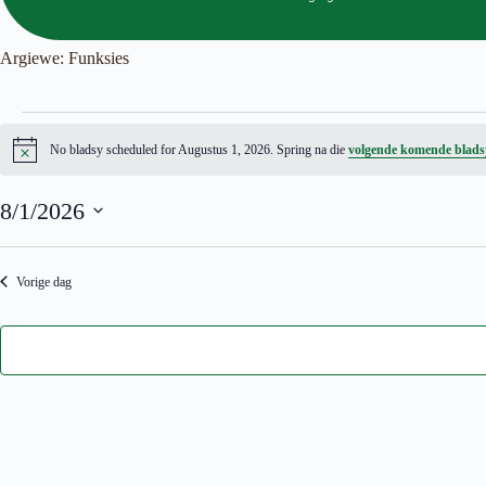
Argiewe:
Funksies
No bladsy scheduled for Augustus 1, 2026. Spring na die
volgende komende blads
K
e
n
8/1/2026
n
i
K
s
i
g
e
e
Vorige dag
s
w
d
i
a
n
t
g
u
m
.