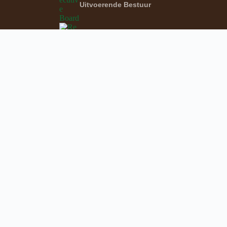
Uitvoerende Bestuur
4
Streekverteenwoordigers
3
Veiligheidsverteenwoordigers
Personeel
eos
Veldtogte
Funksies
usbriewe
Diensverskaffers