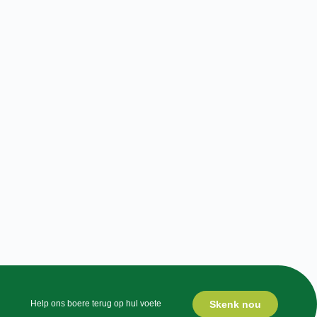
Skenk nou
Help ons boere terug op hul voete