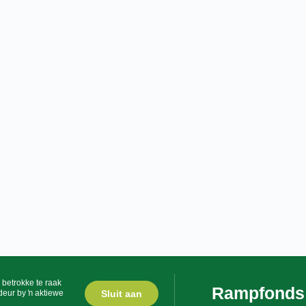
 betrokke te raak
Rampfonds
Sluit aan
deur by ŉ aktiewe