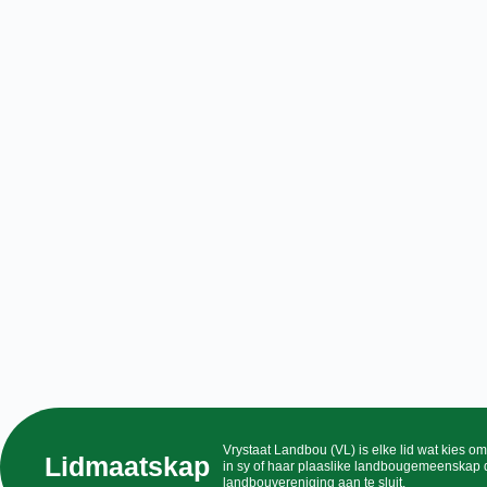
Vrystaat Landbou (VL) is elke lid wat kies om
Lidmaatskap
in sy of haar plaaslike landbougemeenskap 
landbouvereniging aan te sluit.