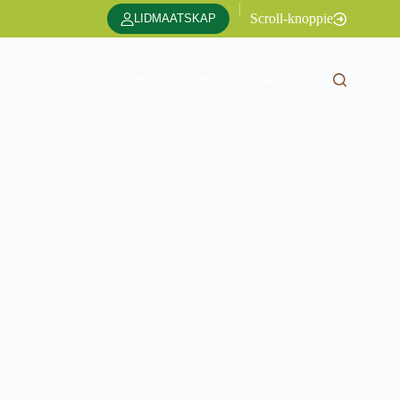
|
Scroll-knoppie
LIDMAATSKAP
togte
Funksies
Diensverskaffers
Vertaal