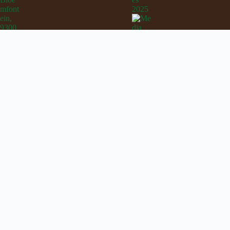
Mediavrystellings 202
MEDIAVRYSTELLINGS
Mediavrystellings 202
Mediavrystellings 2022
Mediavrystellings 2021
Mediavrystellings Vid
Mediavrystellings 2020
Mediavrystellings Nu
Mediavrystellings 2019